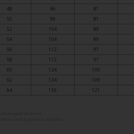
48
96
81
50
96
81
52
104
89
54
104
89
56
112
97
58
112
97
60
124
109
62
124
109
64
136
121
tecnica regular da donna
i tecnici sotto al ginocchio da donna