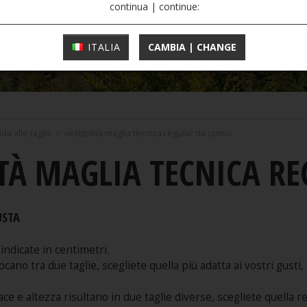
continua | continue:
ITALIA
CAMBIA | CHANGE
ida alle taglie
>
vestibilità maglia tecnica regular da uomo
ITÀ MAGLIA TECNICA 
USTA
indicate in centimetri.
locano tra due taglie, scegliete quella più adatta ai vostri gu
ce e altezza risultano in due taglie diverse, scegliete quella re