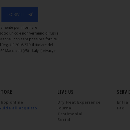
ISCRIVITI
usivamente per informare
. socio unico e non verranno diffusi a
personali non sarà possibile fornire i
el Reg. UE 2016/679. Il titolare del
60 Maccacari (VR) - Italy.
[privacy e
STORE
LIVE US
SERVI
Shop online
Dry Heat Experience
Entra 
Guida all'acquisto
Journal
Faq
Testimonial
Social