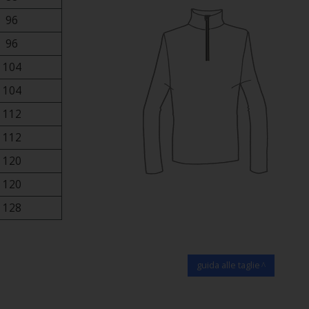
96
96
104
104
112
112
120
120
128
guida alle taglie