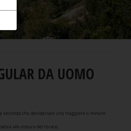
REGULAR DA UOMO
sti, a seconda che desideriate una maggiore o minore
lativa alla misura del torace.