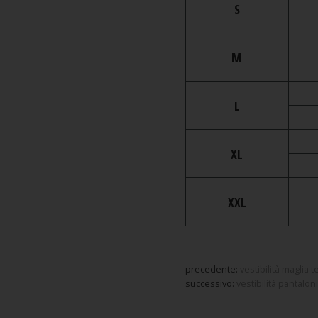
S
M
L
XL
XXL
precedente:
vestibilità maglia 
successivo:
vestibilità pantalon