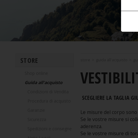
STORE
store
>
guida all'acquisto
>
gu
VESTIBIL
Shop online
Guida all'acquisto
Condizioni di Vendita
SCEGLIERE LA TAGLIA GI
Procedura di acquisto
Garanzie
Le misure del corpo sono 
Se le vostre misure si col
Sicurezza
aderenza.
Spedizioni e consegne
Se le vostre misure di tora
Note Legali