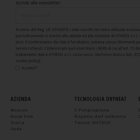
Iscriviti alla newsletter:
Ai sensi del Reg. UE 2016/679, i dati raccolti verranno utilizzati escl
periodicamente in merito alle attività ed alle iniziative di ATHESIS s.r.l
terzi. Il conferimento dei dati è facoltativo, tuttavia senza riferimenti 
servizi richiesti. L'interessato può esercitare i diritti di cui all'art. 15 d
trattamento dati è ATHESIS s.r.l. socio unico, Via Forno Bianco 6/A, 370
cookie policy]
Accetto*
AZIENDA
TECNOLOGIA DRYHEAT
Mission
Il Polipropilene
Know how
Rispetto dell'ambiente
Storia
Tessuti DHTECH
Sede