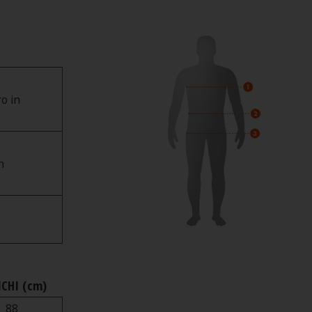
ro in
n
CHI (cm)
88