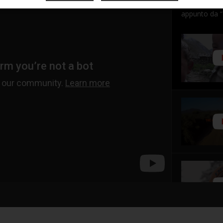
Manaslu, 8.16
appunto da 