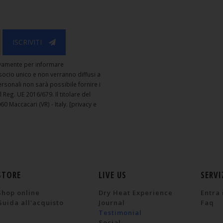
ISCRIVITI
usivamente per informare
. socio unico e non verranno diffusi a
personali non sarà possibile fornire i
el Reg. UE 2016/679. Il titolare del
60 Maccacari (VR) - Italy.
[privacy e
STORE
LIVE US
SERVI
Shop online
Dry Heat Experience
Entra 
Guida all'acquisto
Journal
Faq
Testimonial
Social