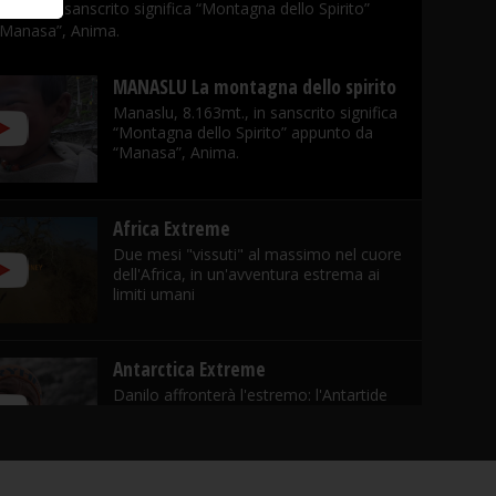
3mt., in sanscrito significa “Montagna dello Spirito”
“Manasa”, Anima.
MANASLU La montagna dello spirito
Manaslu, 8.163mt., in sanscrito significa
“Montagna dello Spirito” appunto da
“Manasa”, Anima.
Africa Extreme
Due mesi "vissuti" al massimo nel cuore
dell'Africa, in un'avventura estrema ai
limiti umani
Antarctica Extreme
Danilo affronterà l'estremo: l'Antartide