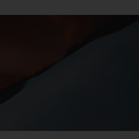
L'ambientamento in Islanda a
Vatnajökull per affrontare Almost
Antarctica
Xtreme Days
Servizio di Sky ICARUS sugli Xtreme
O
Days e su Danilo Callegari
Extreme Days (parte seconda)
Da intervistato ad intervistatore agli
amici Armin e Ale sulla loro Slackline per
Sky Sport
Danilo Callegari Promo Atleta
Fondere in un’unica avventura: aria –
terra – acqua è la sua missione