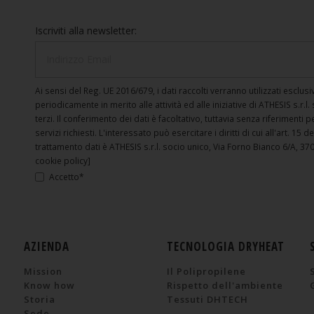
Iscriviti alla newsletter:
Ai sensi del Reg. UE 2016/679, i dati raccolti verranno utilizzati escl
periodicamente in merito alle attività ed alle iniziative di ATHESIS s.r.l
terzi. Il conferimento dei dati è facoltativo, tuttavia senza riferimenti 
servizi richiesti. L'interessato può esercitare i diritti di cui all'art. 15 d
trattamento dati è ATHESIS s.r.l. socio unico, Via Forno Bianco 6/A, 370
cookie policy]
Accetto*
AZIENDA
TECNOLOGIA DRYHEAT
Mission
Il Polipropilene
Know how
Rispetto dell'ambiente
Storia
Tessuti DHTECH
Sede