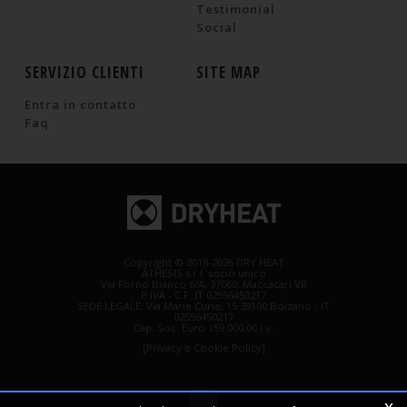
Testimonial
Social
SERVIZIO CLIENTI
SITE MAP
Entra in contatto
Faq
Copyright © 2018-2026 DRY HEAT
ATHESIS s.r.l. socio unico
Via Forno Bianco 6/A, 37060, Maccacari VR
P.IVA - C.F. IT 02556450217
SEDE LEGALE: Via Marie Curie, 15 39100 Bolzano - IT
02556450217
Cap. Soc. Euro 159 000,00 i.v.
[Privacy e Cookie Policy]