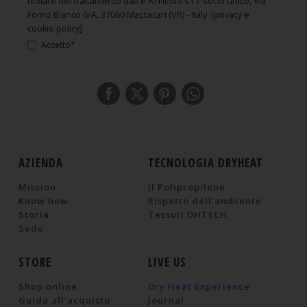
titolare del trattamento dati è ATHESIS s.r.l. socio unico, Via
Forno Bianco 6/A, 37060 Maccacari (VR) - Italy.
[privacy e
cookie policy]
Accetto*
AZIENDA
TECNOLOGIA DRYHEAT
Mission
Il Polipropilene
Know how
Rispetto dell'ambiente
Storia
Tessuti DHTECH
Sede
STORE
LIVE US
Shop online
Dry Heat Experience
Guida all'acquisto
Journal