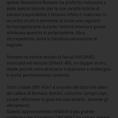
questo Novembre Romano ha preferito indossare a
pelle questo tessuto per le sue caratteristiche di
elevata traspirabilità; il tessuto infatti è realizzato in
un unico strato e permette al corpo una regolare
termoregolazione durante l’attività intensa e grazie
all’elevata quantità di polipropilene, fibra
idrorepellente, evita la fastidiosa sensazione di
bagnato.
Romano ha inoltre testato la fascia SVALBARD,
realizzata nel tessuto DHtech 400, un doppio strato,
ideale perché oltre ad essere traspirante e anallergica
è anche perfettamente coibente.
Tutto il team DRY HEAT è onorato del fatto che atleti
del calibro di Romano Battisti, utilizzino i propri capi ,
sia per affrontare le gare ma soprattutto, durante gli
allenamenti.
Questo apprezzamento infatti è la più grande
conferma che il prodotto DRY HEAT ha saputo andare