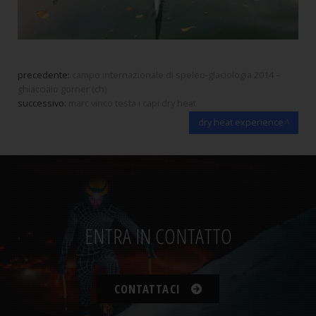
precedente:
campo internazionale di speleo-glaciologia 2014 –
ghiacciaio gorner (ch)
successivo:
marc vinco testa i capi dry heat
dry heat experience
ENTRA IN CONTATTO
CONTATTACI