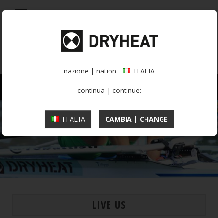
0,00 €
ITALIA
nazione | nation
ITALIA
UOMO
DONNA
ATTIVITÀ
continua | continue:
ITALIA
CAMBIA | CHANGE
LIVE US
MOUNTAINEERING
INTIMO TERMICO
INTIMO TERMICO