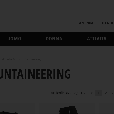
AZIENDA
TECNOL
UOMO
DONNA
ATTIVITÀ
>
attività
>
mountaineering
NTAINEERING
Articoli: 36 - Pag. 1/2
«
1
2
»
STRATI INTERMEDI
STRATI INTERMEDI
SCI & SNOWBOARD