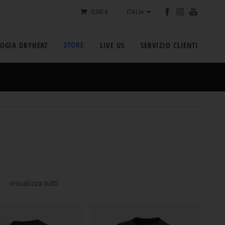
0,00 €
ITALIA
STORE
OGIA DRYHEAT
LIVE US
SERVIZIO CLIENTI
visualizza tutti
PANTALONI
PANTALONI
MULTISPORT
ACC
ACC
SAI