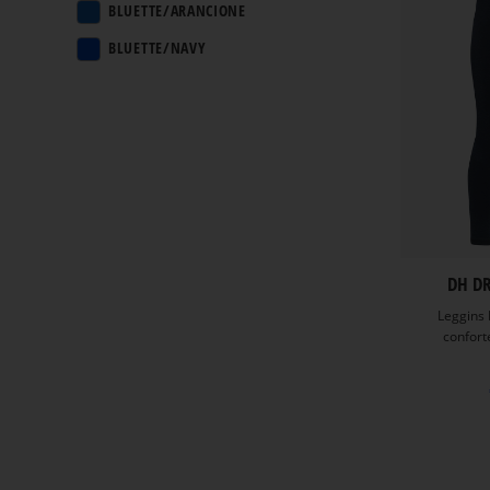
BLUETTE/ARANCIONE
XS/S
BLUETTE/NAVY
XXL
BLUETTE/NEON
XXL
BLUETTE/NERO
GRIGIO SCURO/NERO
NAVY
NERO
NERO/BIANCO
DH D
NERO/FUCSIA
Leggins 
conforte
NERO/GRIGIO
NERO/VERDE ACIDO
OCEAN/BLUE
VERDE ACIDO/NERO