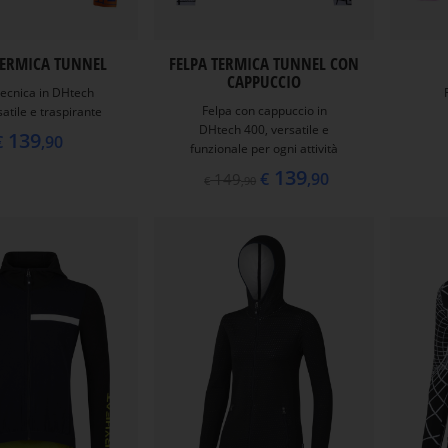
TERMICA TUNNEL
FELPA TERMICA TUNNEL CON
CAPPUCCIO
tecnica in DHtech
Felpa con cappuccio in
atile e traspirante
DHtech 400, versatile e
139
€
,90
funzionale per ogni attività
139
€
,90
149
€
,90