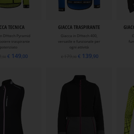
CCA TECNICA
GIACCA TRASPIRANTE
GIAC
in DHtech Pyramid
Giacca in DHtech 400,
G
potere traspirante
versatile e funzionale per
fun
potenziato
ogni attività
149
139
€
,00
€
,90
2
179
,50
€
,90