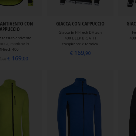
 ANTIVENTO CON
GIACCA CON CAPPUCCIO
GIA
APPUCCIO
Giacca in HI-Tech DHtech
Fe
n tessuto antivento
400 DEEP BREATH
400
goccia, maniche in
traspirante e termica
DHtech 400
169
€
,90
169
€
,00
9
,90