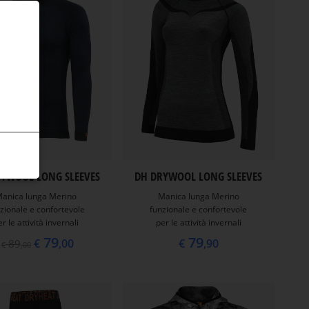
YWOOL LONG SLEEVES
DH DRYWOOL LONG SLEEVES
anica lunga Merino
Manica lunga Merino
zionale e confortevole
funzionale e confortevole
r le attività invernali
per le attività invernali
79
79
€
,00
€
,90
89
€
,00