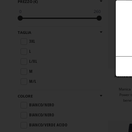
PREZZO (€)
0
260
TAGLIA
3XL
L
L/XL
M
ACTIVE 
M/L
Manica 
S
Power t
COLORE
benes
S/M
BIANCO/NERO
XL
BIANCO/NERO
XL/XXL
BIANCO/VERDE ACIDO
XS