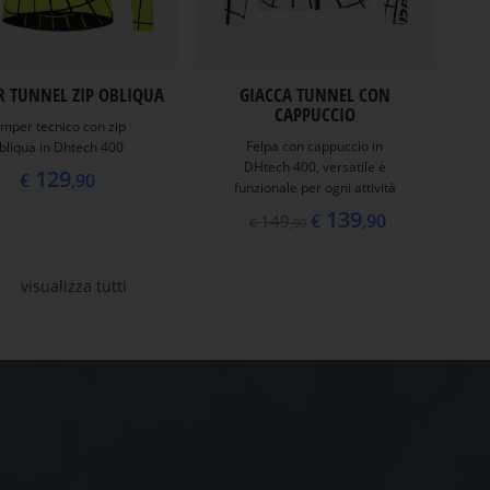
R TUNNEL ZIP OBLIQUA
GIACCA TUNNEL CON
CAPPUCCIO
umper tecnico con zip
Felpa con cappuccio in
bliqua in Dhtech 400
DHtech 400, versatile e
129
€
,90
funzionale per ogni attività
139
€
,90
149
€
,90
visualizza tutti