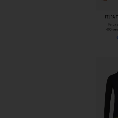
FELPA 
Felpa 
400 vers