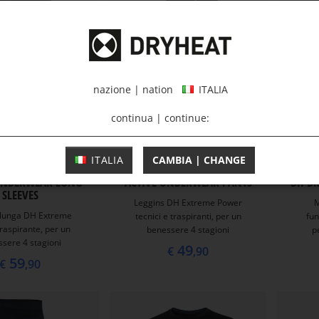
nazione | nation
ITALIA
continua | continue:
ITALIA
CAMBIA | CHANGE
UNDERWEAR LONG
ACTIVE UNDERWEAR PANTS
DH DR
SLEEVES
Leggins DH Extreme Power
M
lunga DH Extreme
tecnici e traspiranti, per un
fun
raspirante, per un
benessere 4 stagioni
pe
sere 4 stagioni
49
€
,90
59
€
,90