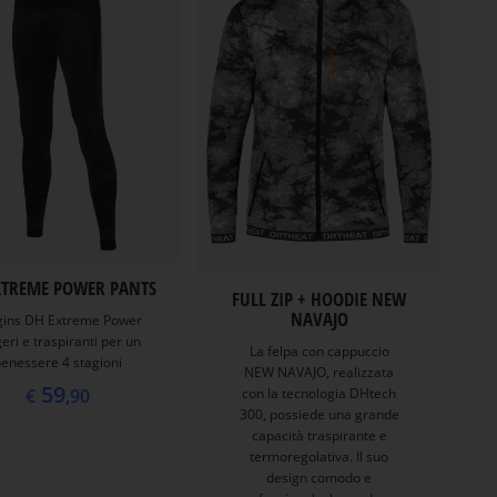
XTREME POWER PANTS
FULL ZIP + HOODIE NEW
NAVAJO
gins DH Extreme Power
eri e traspiranti per un
La felpa con cappuccio
enessere 4 stagioni
NEW NAVAJO, realizzata
59
con la tecnologia DHtech
€
,90
300, possiede una grande
capacità traspirante e
termoregolativa. Il suo
design comodo e