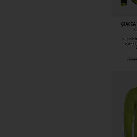
GIACCA
C
Giacca i
e anti
21
€