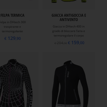
FELPA TERMICA
GIACCA ANTIGOCCIA E
ANTIVENTO
Felpa in DHtech 300
Giacca in DHtech 400 in
traspirante e
grado di bloccare l’aria e
termoregolante
termoregolare il corpo
129
€
,90
159
€
,00
204
€
,90