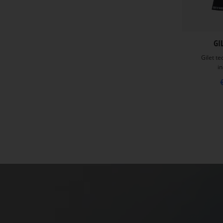
GI
Gilet te
i