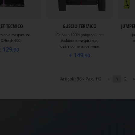
LET TECNICO
GUSCIO TERMICO
JUMPE
cnico e traspirante
Felpa in 100% polipropilene
J
n DHtech 400
isolante e traspirante,
o
ideale come travel wear
129
€
,90
149
€
,90
Articoli: 36 - Pag. 1/2
«
1
2
»