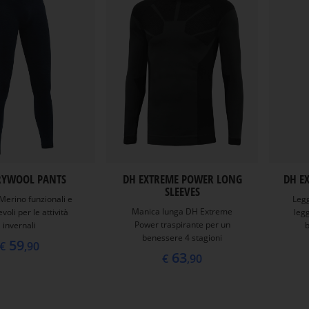
RYWOOL PANTS
DH EXTREME POWER LONG
DH E
SLEEVES
Merino funzionali e
Leg
Manica lunga DH Extreme
voli per le attività
legg
Power traspirante per un
invernali
b
benessere 4 stagioni
59
€
,90
63
€
,90