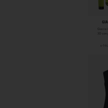
GIA
Giacca 
3D con 
16
€