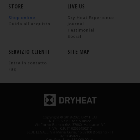
STORE
LIVE US
Shop online
Dry Heat Experience
Guida all'acquisto
Journal
Testimonial
Social
SERVIZIO CLIENTI
SITE MAP
Entra in contatto
Faq
Copyright © 2018-2026 DRY HEAT
ATHESIS s.r.l. socio unico
Via Forno Bianco 6/A, 37060, Maccacari VR
P.IVA - C.F. IT 02556450217
SEDE LEGALE: Via Marie Curie, 15 39100 Bolzano - IT
02556450217
Cap. Soc. Euro 159 000,00 i.v.