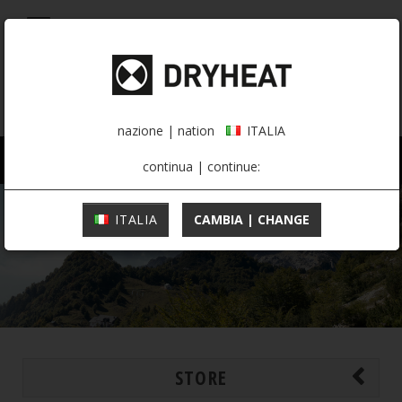
0,00 €
ITALIA
nazione | nation
ITALIA
UOMO
DONNA
ATTIVITÀ
continua | continue:
ITALIA
CAMBIA | CHANGE
STORE
MOUNTAINEERING
INTIMO TERMICO
INTIMO TERMICO