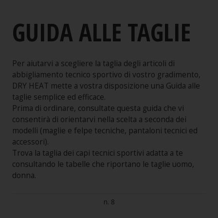
Shop online
GUIDA ALLE TAGLIE
Guida all'acquisto
Condizioni di Vendita
Procedura di acquisto
Per aiutarvi a scegliere la taglia degli articoli di
abbigliamento tecnico sportivo di vostro gradimento,
Garanzie
DRY HEAT mette a vostra disposizione una Guida alle
Sicurezza
taglie semplice ed efficace.
Prima di ordinare, consultate questa guida che vi
Spedizioni e consegne
consentirà di orientarvi nella scelta a seconda dei
Note Legali
modelli (maglie e felpe tecniche, pantaloni tecnici ed
accessori).
Servizio cambio taglia
Trova la taglia dei capi tecnici sportivi adatta a te
Guida alle taglie
consultando le tabelle che riportano le taglie uomo,
donna.
n. 8