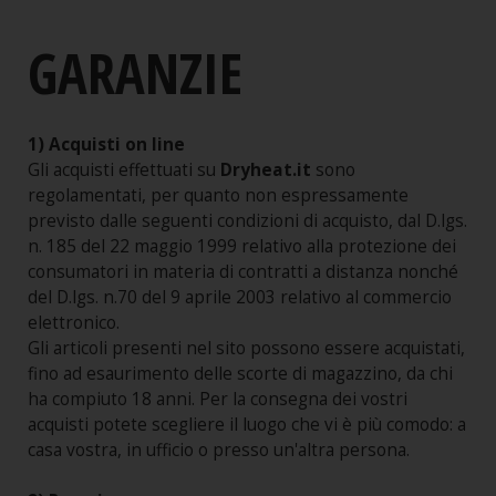
Shop online
GARANZIE
Guida all'acquisto
Condizioni di Vendita
Procedura di acquisto
1) Acquisti on line
Gli acquisti effettuati su
Dryheat.it
sono
Garanzie
regolamentati, per quanto non espressamente
Sicurezza
previsto dalle seguenti condizioni di acquisto, dal D.lgs.
n. 185 del 22 maggio 1999 relativo alla protezione dei
Spedizioni e consegne
consumatori in materia di contratti a distanza nonché
Note Legali
del D.lgs. n.70 del 9 aprile 2003 relativo al commercio
elettronico.
Servizio cambio taglia
Gli articoli presenti nel sito possono essere acquistati,
Guida alle taglie
fino ad esaurimento delle scorte di magazzino, da chi
ha compiuto 18 anni. Per la consegna dei vostri
acquisti potete scegliere il luogo che vi è più comodo: a
casa vostra, in ufficio o presso un'altra persona.