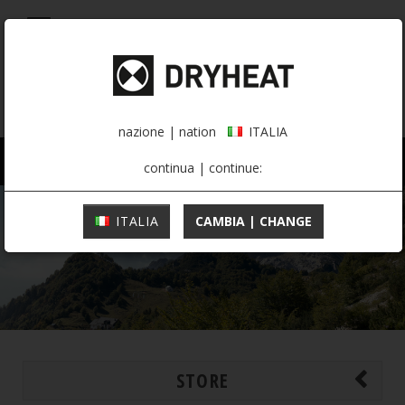
0,00 €
ITALIA
nazione | nation
ITALIA
UOMO
DONNA
ATTIVITÀ
continua | continue:
ITALIA
CAMBIA | CHANGE
STORE
MOUNTAINEERING
INTIMO TERMICO
INTIMO TERMICO