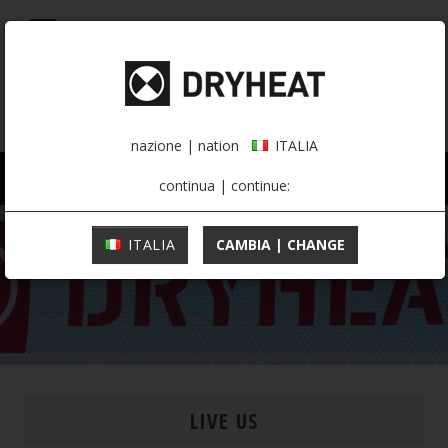
0,00 €
ITALIA
nazione | nation
ITALIA
UOMO
DONNA
ATTIVITÀ
continua | continue:
ITALIA
CAMBIA | CHANGE
LIVE US
MOUNTAINEERING
INTIMO TERMICO
INTIMO TERMICO