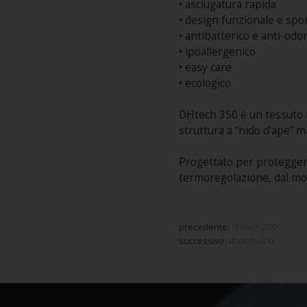
• asciugatura rapida
• design funzionale e spo
• antibatterico e anti-odo
• ipoallergenico
• easy care
• ecologico.
DHtech 350 è un tessuto t
struttura a “nido d’ape” 
Progettato per protegger
termoregolazione, dal mom
precedente:
dhtech 200
successivo:
dhtech 400