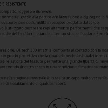
 E RESISTENTE
 compatto, leggero e durevole.
ermette, grazie alla particolare lavorazione a zig zag delle fi
e evaporazione dell’umidità in eccesso prodotta dal corpo.
vo è utilizzato percreare capi altamente performanti, che sap
insidie del freddo rilasciando al tempo stesso il sudore. Zero br
vorazione, DHtech 300 infatti si comporta al contatto con la nos
n guscio protettivo che la ripara da pericolosi sbalzi termici
ntre l’elasticità del tessuto permette una grande libertà di mo
ntenendo ilnostro corpo in una condizione climatica ottimale
o nella stagione invernale è in realtà un capo molto versatile
se di riscaldamento di qualsiasi sport.