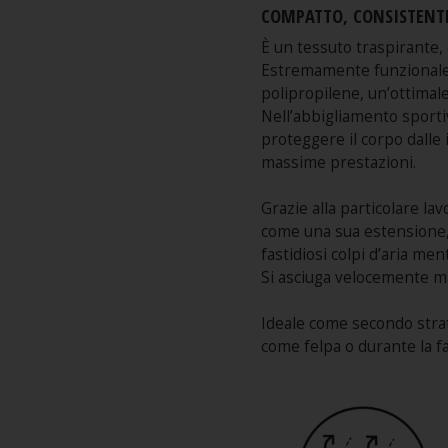
COMPATTO, CONSISTENTE
È un tessuto traspirante,
Estremamente funzionale p
polipropilene, un’ottimal
Nell’abbigliamento sporti
proteggere il corpo dalle 
massime prestazioni.
Grazie alla particolare la
come una sua estensione, u
fastidiosi colpi d’aria me
Si asciuga velocemente ma
Ideale come secondo strat
come felpa o durante la fa