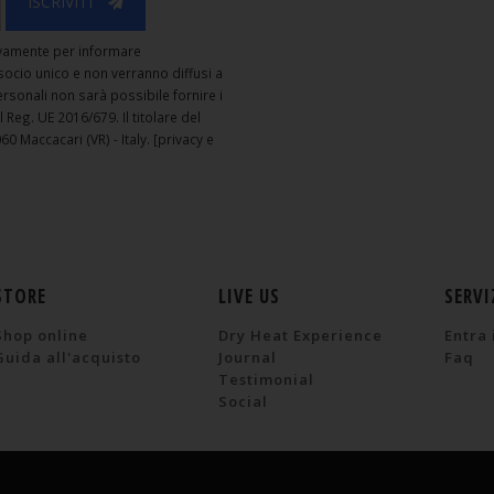
ISCRIVITI
usivamente per informare
. socio unico e non verranno diffusi a
personali non sarà possibile fornire i
el Reg. UE 2016/679. Il titolare del
60 Maccacari (VR) - Italy.
[privacy e
STORE
LIVE US
SERVI
Shop online
Dry Heat Experience
Entra 
Guida all'acquisto
Journal
Faq
Testimonial
Social