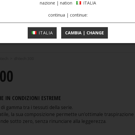
nazione | nation
ITALIA
continua | continue:
ITALIA
CAMBIA | CHANGE
htech
>
dhtech 300
00
E IN CONDIZIONI ESTREME
i gamma tra i tessuti della serie.
atile, la sua composizione permette un'ottimale traspirazione 
de sotto zero, senza rinunciare alla leggerezza.