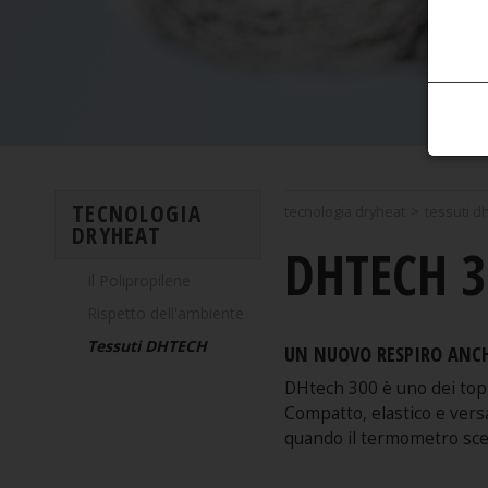
TECNOLOGIA
tecnologia dryheat
>
tessuti d
DRYHEAT
DHTECH 3
Il Polipropilene
Rispetto dell'ambiente
Tessuti DHTECH
UN NUOVO RESPIRO ANCH
DHtech 300 è uno dei top d
Compatto, elastico e vers
quando il termometro scen