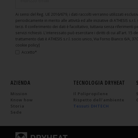
Ai sensi del Reg. UE 2016/679, i dati raccolti verranno utilizzati escl
periodicamente in merito alle attività ed alle iniziative di ATHESIS s.r.l
terzi. Il conferimento dei dati è facoltativo, tuttavia senza riferimenti 
servizi richiesti. L'interessato può esercitare i diritti di cui all'art. 15 d
trattamento dati è ATHESIS s.r.l. socio unico, Via Forno Bianco 6/A, 370
cookie policy]
Accetto*
AZIENDA
TECNOLOGIA DRYHEAT
Mission
Il Polipropilene
Know how
Rispetto dell'ambiente
Storia
Tessuti DHTECH
Sede