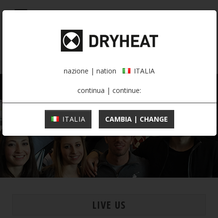
0,00 €
ITALIA
nazione | nation
ITALIA
UOMO
DONNA
ATTIVITÀ
continua | continue:
ITALIA
CAMBIA | CHANGE
LIVE US
MOUNTAINEERING
INTIMO TERMICO
INTIMO TERMICO