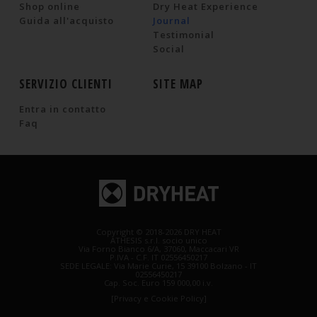
Shop online
Dry Heat Experience
Guida all'acquisto
Journal
Testimonial
Social
SERVIZIO CLIENTI
SITE MAP
Entra in contatto
Faq
Copyright © 2018-2026 DRY HEAT
ATHESIS s.r.l. socio unico
Via Forno Bianco 6/A, 37060, Maccacari VR
P.IVA - C.F. IT 02556450217
SEDE LEGALE: Via Marie Curie, 15 39100 Bolzano - IT
02556450217
Cap. Soc. Euro 159 000,00 i.v.
[Privacy e Cookie Policy]