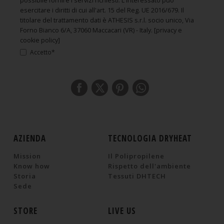
possibile fornire i servizi richiesti. L'interessato può
esercitare i diritti di cui all'art. 15 del Reg. UE 2016/679. Il
titolare del trattamento dati è ATHESIS s.r.l. socio unico, Via
Forno Bianco 6/A, 37060 Maccacari (VR) - Italy.
[privacy e
cookie policy]
Accetto*
AZIENDA
TECNOLOGIA DRYHEAT
Mission
Il Polipropilene
Know how
Rispetto dell'ambiente
Storia
Tessuti DHTECH
Sede
STORE
LIVE US