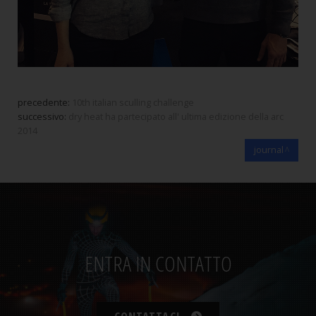
precedente:
10th italian sculling challenge
successivo:
dry heat ha partecipato all' ultima edizione della arc
2014
journal
ENTRA IN CONTATTO