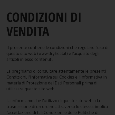
Shop online
CONDIZIONI DI
Guida all'acquisto
Condizioni di Vendita
VENDITA
Procedura di acquisto
Garanzie
Il presente contiene le condizioni che regolano l’uso di
Sicurezza
questo sito web (www.dryheat.it) e l’acquisto degli
Spedizioni e consegne
articoli in esso contenuti.
Note Legali
La preghiamo di consultare attentamente le presenti
Servizio cambio taglia
Condizioni, l’Informativa sui Cookies e l’Informativa in
materia di Protezione dei Dati Personali prima di
Guida alle taglie
utilizzare questo sito web.
La informiamo che l’utilizzo di questo sito web o la
trasmissione di un ordine attraverso lo stesso, implica
l’accettazione di tali Condizioni e delle Politiche di