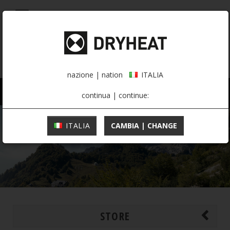
0,00 €
ITALIA
nazione | nation
ITALIA
UOMO
DONNA
ATTIVITÀ
continua | continue:
ITALIA
CAMBIA | CHANGE
STORE
MOUNTAINEERING
INTIMO TERMICO
INTIMO TERMICO