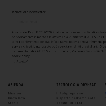
Iscriviti alla newsletter:
Ai sensi del Reg. UE 2016/679, i dati raccolti verranno utilizzati escl
periodicamente in merito alle attività ed alle iniziative di ATHESIS s.r.l
terzi. Il conferimento dei dati è facoltativo, tuttavia senza riferimenti 
servizi richiesti. L'interessato può esercitare i diritti di cui all'art. 15 d
trattamento dati è ATHESIS s.r.l. socio unico, Via Forno Bianco 6/A, 370
cookie policy]
Accetto*
AZIENDA
TECNOLOGIA DRYHEAT
Mission
Il Polipropilene
Know how
Rispetto dell'ambiente
Storia
Tessuti DHTECH