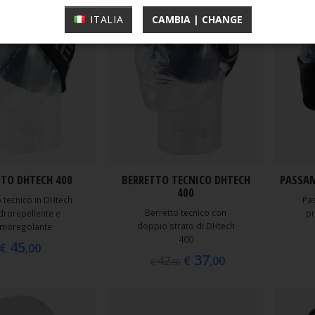
ITALIA
CAMBIA | CHANGE
TTO DHTECH 400
BERRETTO TECNICO DHTECH
PASSA
400
 tecnico in DHtech
Pa
Berretto tecnico con
drorepellente e
pr
doppio strato di DHtech
rmoregolante
400
45
€
,00
37
€
,00
42
€
,50