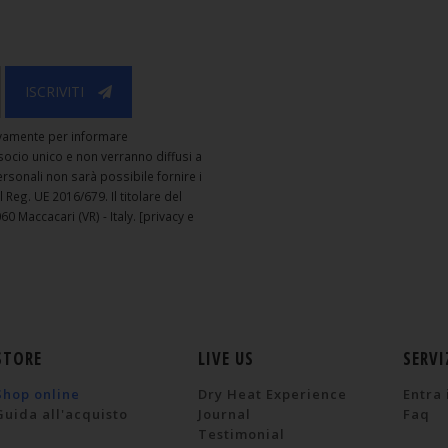
ISCRIVITI
usivamente per informare
. socio unico e non verranno diffusi a
personali non sarà possibile fornire i
el Reg. UE 2016/679. Il titolare del
60 Maccacari (VR) - Italy.
[privacy e
STORE
LIVE US
SERVI
Shop online
Dry Heat Experience
Entra 
Guida all'acquisto
Journal
Faq
Testimonial