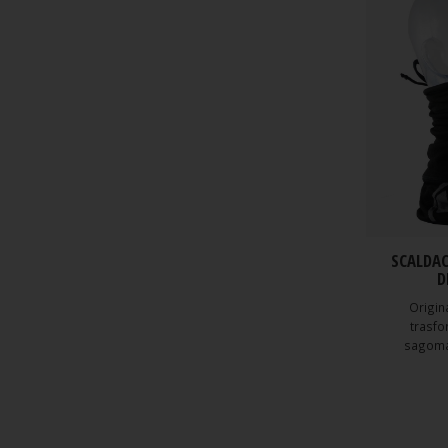
SCALDAC
D
Origin
trasfo
sagoma