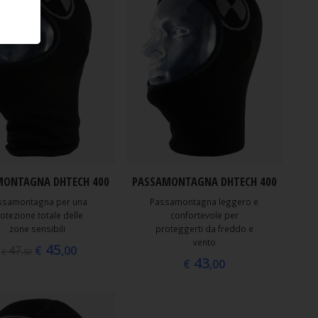
MONTAGNA DHTECH 400
PASSAMONTAGNA DHTECH 400
ssamontagna per una
Passamontagna leggero e
otezione totale delle
confortevole per
zone sensibili
proteggerti da freddo e
vento
45
€
,00
47
€
,50
43
€
,00