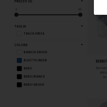
PREZZO (€)
0
46
TAGLIA
TAGLIA UNICA
COLORE
BIANCO/GRIGIO
BLUETTE/NEON
BERRE
NERO
Berretto
400 i
NERO/BIANCO
te
NERO/GRIGIO
NERO/VERDE ACIDO