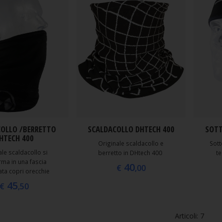
OLLO /BERRETTO
SCALDACOLLO DHTECH 400
SOTT
HTECH 400
Originale scaldacollo e
Sott
ale scaldacollo si
berretto in DHtech 400
te
rma in una fascia
40
€
,00
ta copri orecchie
45
€
,50
Articoli: 7